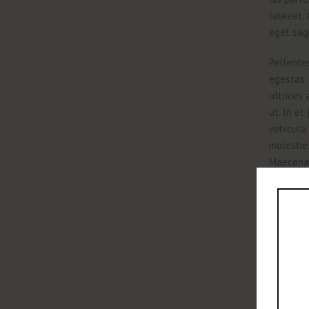
laoreet.
eget sag
Pellente
egestas. 
ultrices
ut. In et
vehicula 
molestie.
Maecenas
amet accu
neque. Du
Maecenas 
molestie