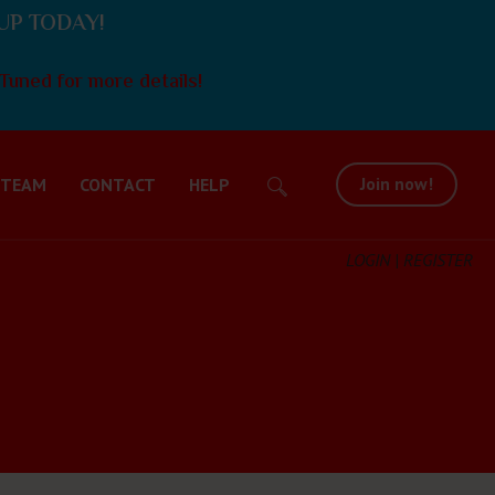
UP TODAY!
Tuned for more details!
Join now!
 TEAM
CONTACT
HELP
LOGIN | REGISTER