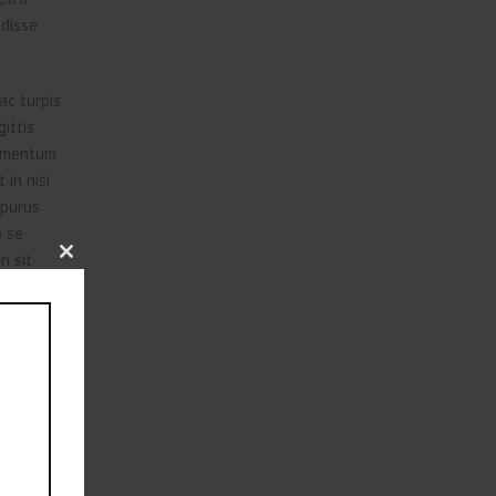
ndisse
ac turpis
ittis
ermentum
 in nisi
 purus
o se
n sit
Close this module
urpis id
e.
 lacinia