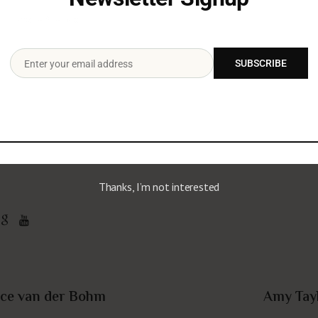
 details
Let's be friends!
SUBSCRIBE
Enter your email address
Birmingha
Email
+1 22
example@exa
es:
Vin
Thanks, I’m not interested
ice van der Bohm
Amy Tay