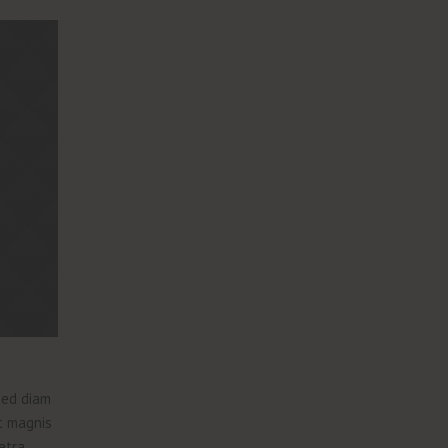
Sed diam
et magnis
etra