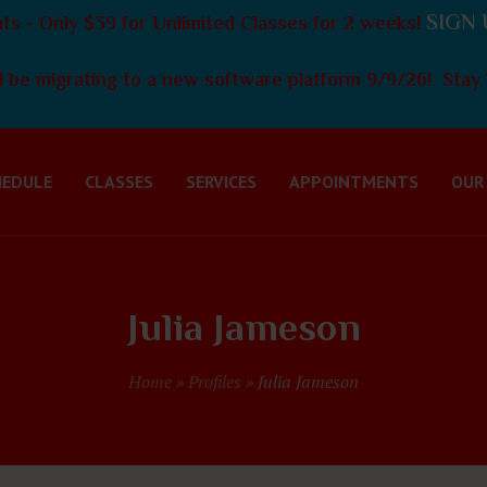
SIGN 
s - Only $39 for Unlimited Classes for 2 weeks!
 be migrating to a new software platform 9/9/26! Stay 
HEDULE
CLASSES
SERVICES
APPOINTMENTS
OUR
Julia Jameson
Home
»
Profiles
»
Julia Jameson