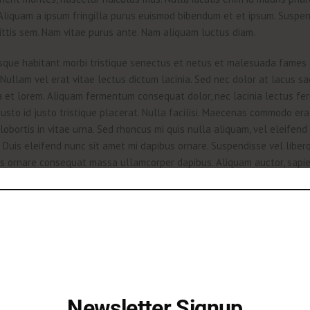
 Aliquam a ipsum fringilla purus euismod bibendum et et ipsum. Suspe
ittis sem. Nam vitae purus ante. Nam aliquam luctus diam.
sque habitant morbi tristique senectus et netus et malesuada fames 
Nullam vel erat vitae lectus dictum lacinia. Sed nec dolor at lacus sag
 a et lorem. Aliquam fermentum consequat dolor, nec lacinia lectus f
 justo id justo tristique placerat. Nulla facilisi. Maecenas commodo erat
lobortis in vitae urna. Sed rhoncus mi quis nulla aliquam, vel eleifend
 Duis eleifend nunc sit amet mi dapibus ornare. Suspendisse vel liber
 ornare consequat massa ullamcorper dapibus. Aliquam auctor, sapie
msan facilisis, enim enim aliquet arcu, tincidunt pellentesque justo t
is eleifend nunc sit amet mi dapibus ornare. Suspendisse vel libero s
tempus leo ac nisi iaculis porta. Sed sapien tortor, aliquet a velit ut,
 velit. Maecenas ornare consequat massa ullamcorper dapibus.
Newsletter Signup