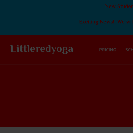
New Student
Exciting News! We will
Littleredyoga
PRICING
SC