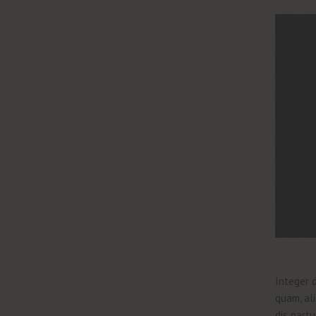
Integer d
quam, ali
dis partu