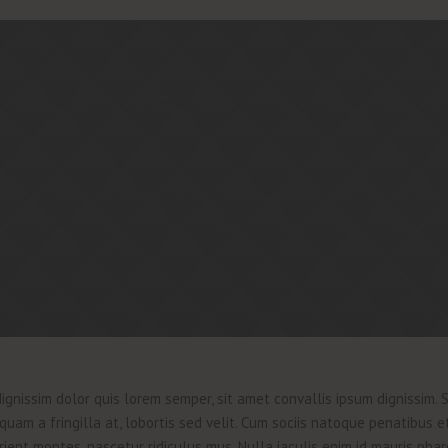
ignissim dolor quis lorem semper, sit amet convallis ipsum dignissim. 
quam a fringilla at, lobortis sed velit. Cum sociis natoque penatibus 
rient montes, nascetur ridiculus mus. Nulla iaculis enim id mauris phar